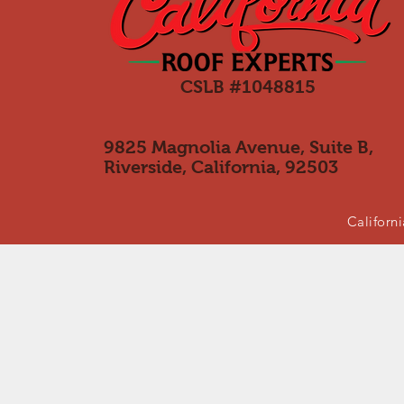
CSLB #1048815
9825 Magnolia Avenue, Suite B,
Riverside, California, 92503
Californi