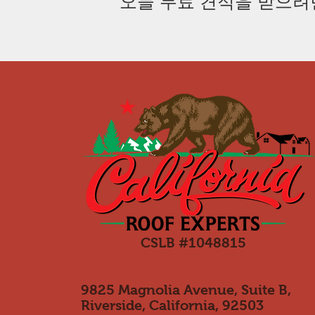
오늘 무료 견적을 받으려
CSLB #1048815
9825 Magnolia Avenue, Suite B,
Riverside, California, 92503